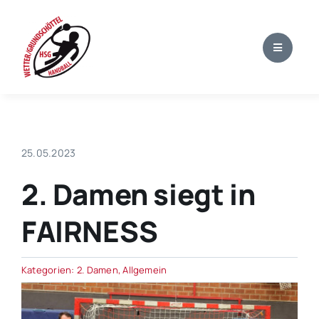
Zum
Inhalt
springen
25.05.2023
2. Damen siegt in
FAIRNESS
Kategorien:
2. Damen
,
Allgemein