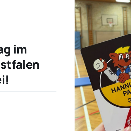
ag im
stfalen
i!