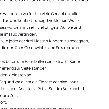
t kommen, was sie an Fähigkeiten mitbringen und
 wir uns im Vorfeld zu viele Gedanken. Alle
ffen und kontaktfreudig. Die kleinen Wurf-,
s wurden mit sehr viel Ehrgeiz, Akribie und
ie im Flug vergingen.
ön, in jeder der drei Klassen Kindern zu begegnen,
r die uns über Geschwister und Freunde aus
er, bereits im Handballverein aktiv, ihr Können
helfend zur Seite standen.
 den Kleinsten an.
 und vor allem ein Einsatz der sich lohnt.
kollegen, Anastasia Peitz, Sandra Baltruschat,
eure Zeit.
ort.