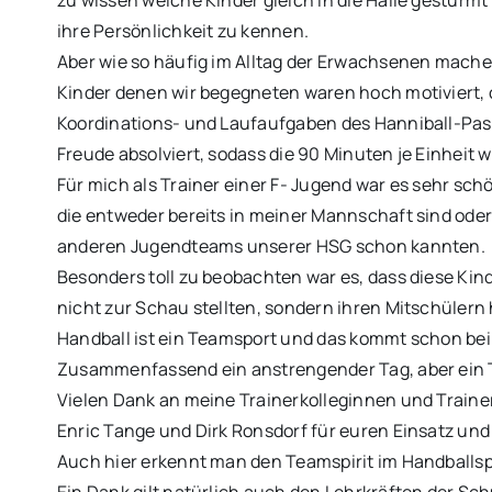
zu wissen welche Kinder gleich in die Halle gestürm
ihre Persönlichkeit zu kennen.
Aber wie so häufig im Alltag der Erwachsenen machen
Kinder denen wir begegneten waren hoch motiviert, o
Koordinations- und Laufaufgaben des Hanniball-Passe
Freude absolviert, sodass die 90 Minuten je Einheit w
Für mich als Trainer einer F- Jugend war es sehr sch
die entweder bereits in meiner Mannschaft sind ode
anderen Jugendteams unserer HSG schon kannten.
Besonders toll zu beobachten war es, dass diese Kind
nicht zur Schau stellten, sondern ihren Mitschülern 
Handball ist ein Teamsport und das kommt schon bei
Zusammenfassend ein anstrengender Tag, aber ein Tag
Vielen Dank an meine Trainerkolleginnen und Trainer
Enric Tange und Dirk Ronsdorf für euren Einsatz und 
Auch hier erkennt man den Teamspirit im Handballsp