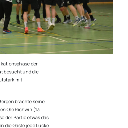
fikationsphase der
t besucht und die
utstark mit
 Bergen brachte seine
en Ole Richwin (13
se der Partie etwas das
en die Gäste jede Lücke