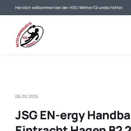
Zum
Herzlich willkommen bei der HSG Wetter/Grundschöttel
Inhalt
springen
06.05.2025
JSG EN-ergy Handball
Eintracht Hagen B2 