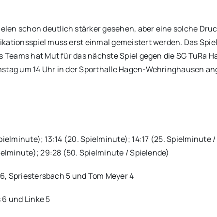
len schon deutlich stärker gesehen, aber eine solche Druc
kationsspiel muss erst einmal gemeistert werden. Das Spiel 
des Teams hat Mut für das nächste Spiel gegen die SG TuRa 
amstag um 14 Uhr in der Sporthalle Hagen-Wehringhausen a
Spielminute); 13:14 (20. Spielminute); 14:17 (25. Spielminute /
ielminute); 29:28 (50. Spielminute / Spielende)
, Spriestersbach 5 und Tom Meyer 4
6 und Linke 5