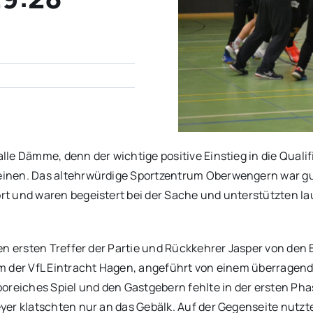
le Dämme, denn der wichtige positive Einstieg in die Quali
einen. Das altehrwürdige Sportzentrum Oberwengern war gu
t und waren begeistert bei der Sache und unterstützten la
en ersten Treffer der Partie und Rückkehrer Jasper von den
m der VfL Eintracht Hagen, angeführt von einem überragend
oreiches Spiel und den Gastgebern fehlte in der ersten Pha
er klatschten nur an das Gebälk. Auf der Gegenseite nutzt