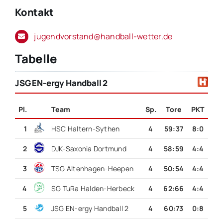
Kontakt
jugendvorstand@handball-wetter.de
Tabelle
JSG EN-ergy Handball 2
Pl.
Team
Sp.
Tore
PKT
1
HSC Haltern-Sythen
4
59
:
37
8:0
2
DJK-Saxonia Dortmund
4
58
:
59
4:4
3
TSG Altenhagen-Heepen
4
50
:
54
4:4
4
SG TuRa Halden-Herbeck
4
62
:
66
4:4
5
JSG EN-ergy Handball 2
4
60
:
73
0:8