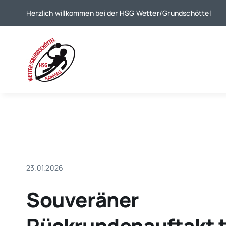
Zum
Herzlich willkommen bei der HSG Wetter/Grundschöttel
Inhalt
springen
23.01.2026
Souveräner
Rückrundenauftakt t