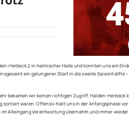
en-Herbeck 2 in heimischer Halle und konnten uns am Ende
insgesamt ein gelungener Start in die zweite Saisonhälfte 
Abwehr bekamen wir keinen richtigen Zugriff. Halden-Herbeck
 sortiert waren. Offensiv hielt uns in der Anfangsphase vor
ezu im Alleingang Verantwortung übernahm und immer wieder