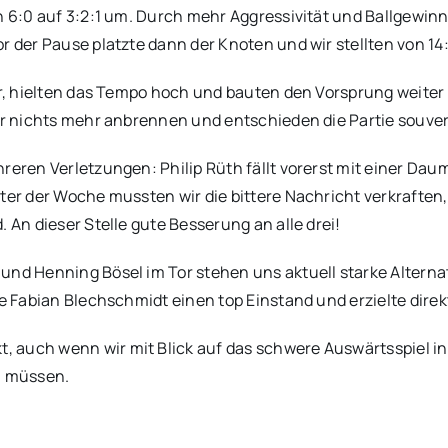
on 6:0 auf 3:2:1 um. Durch mehr Aggressivität und Ballgewin
r der Pause platzte dann der Knoten und wir stellten von 14:
ter, hielten das Tempo hoch und bauten den Vorsprung weiter
ber nichts mehr anbrennen und entschieden die Partie souver
hreren Verletzungen: Philip Rüth fällt vorerst mit einer Da
nter der Woche mussten wir die bittere Nachricht verkraften
. An dieser Stelle gute Besserung an alle drei!
und Henning Bösel im Tor stehen uns aktuell starke Alternat
te Fabian Blechschmidt einen top Einstand und erzielte direk
 auch wenn wir mit Blick auf das schwere Auswärtsspiel in
n müssen.