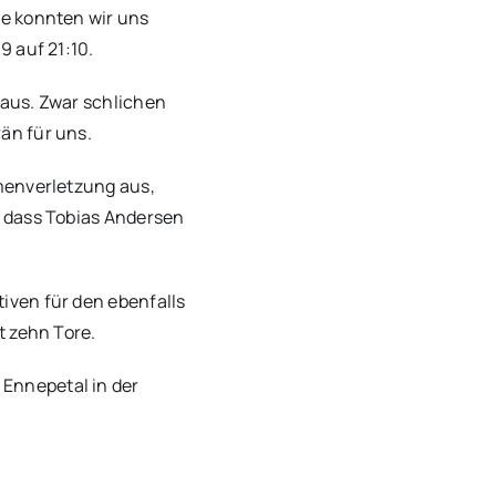
ne konnten wir uns
9 auf 21:10.
 aus. Zwar schlichen
än für uns.
umenverletzung aus,
, dass Tobias Andersen
iven für den ebenfalls
t zehn Tore.
 Ennepetal in der