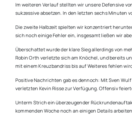
Im weiteren Verlauf stellten wir unsere Defensive v
sukzessive absetzen. In den letzten sechs Minuten vo
Die zweite Halbzeit spielten wir konzentriert herun
sich noch einige Fehler ein, insgesamt ließen wir a
Überschattet wurde der klare Sieg allerdings von me
Robin Orth verletzte sich am Knöchel, und bereits u
mit einem Kreuzbandriss bis auf Weiteres fehlen wird
Positive Nachrichten gab es dennoch: Mit Sven Wulf 
verletzten Kevin Risse zur Verfügung. Offensiv feier
Unterm Strich ein überzeugender Rückrundenauftakt,
kommenden Woche noch an einigen Details arbeite