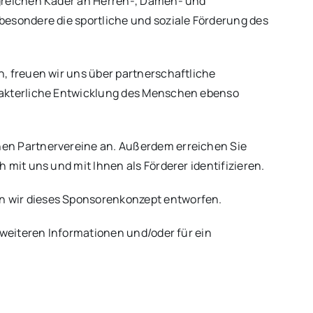
lgreichen Kader an Herren-, Damen- und
besondere die sportliche und soziale Förderung des
, freuen wir uns über partnerschaftliche
arakterliche Entwicklung des Menschen ebenso
nen Partnervereine an. Außerdem erreichen Sie
mit uns und mit Ihnen als Förderer identifizieren.
n wir dieses Sponsorenkonzept entworfen.
 weiteren Informationen und/oder für ein