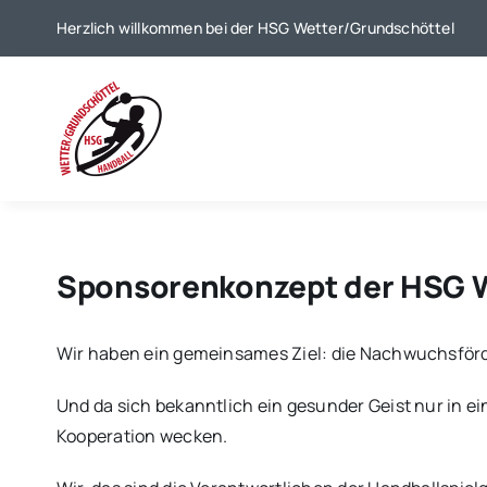
Zum
Herzlich willkommen bei der HSG Wetter/Grundschöttel
Inhalt
springen
Sponsorenkonzept der HSG 
Wir haben ein gemeinsames Ziel: die Nachwuchsför
Und da sich bekanntlich ein gesunder Geist nur in e
Kooperation wecken.