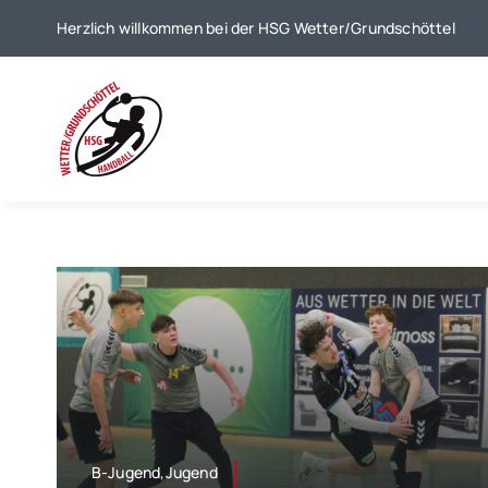
Zum
Herzlich willkommen bei der HSG Wetter/Grundschöttel
Inhalt
springen
B-Jugend,Jugend